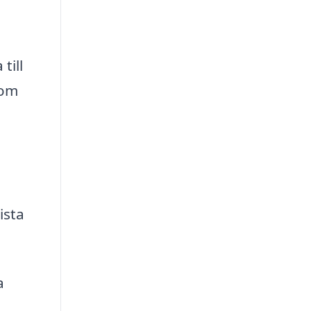
till
som
ista
a