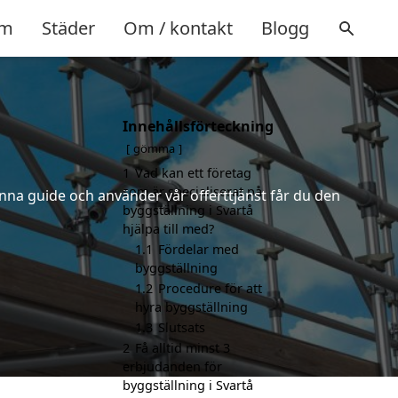
m
Städer
Om / kontakt
Blogg
Innehållsförteckning
gömma
1
Vad kan ett företag
som är specialiserat på
nna guide och använder vår offerttjänst får du den
byggställning i Svartå
.
hjälpa till med?
1.1
Fördelar med
byggställning
1.2
Procedure för att
hyra byggställning
1.3
Slutsats
2
Få alltid minst 3
erbjudanden för
byggställning i Svartå