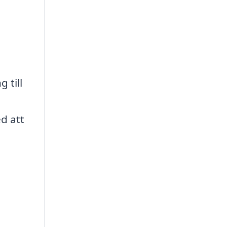
 till
ed att