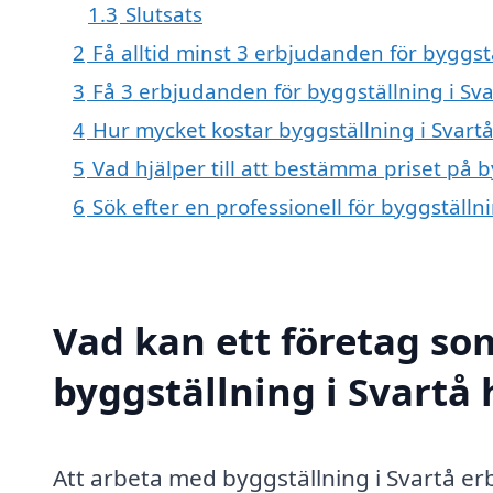
1.3
Slutsats
2
Få alltid minst 3 erbjudanden för byggstä
3
Få 3 erbjudanden för byggställning i Sva
4
Hur mycket kostar byggställning i Svartå
5
Vad hjälper till att bestämma priset på b
6
Sök efter en professionell för byggställn
Vad kan ett företag som
byggställning i Svartå 
Att arbeta med byggställning i Svartå e