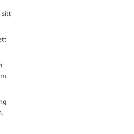
sitt
ett
n
lem
ång
n.