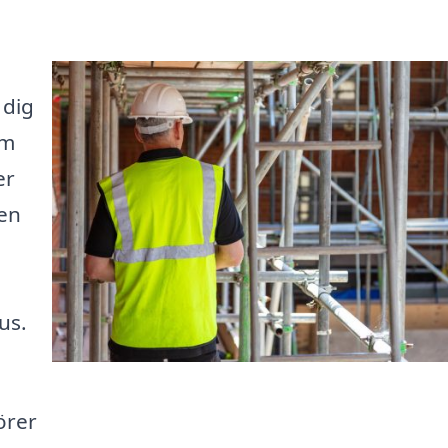
 dig
om
er
en
us.
örer