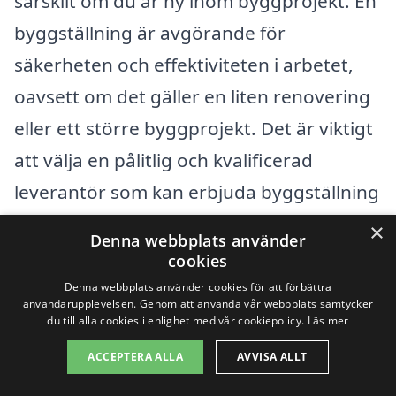
särskilt om du är ny inom byggprojekt. En
byggställning är avgörande för
säkerheten och effektiviteten i arbetet,
oavsett om det gäller en liten renovering
eller ett större byggprojekt. Det är viktigt
att välja en pålitlig och kvalificerad
leverantör som kan erbjuda byggställning
som möter dina specifika behov.
×
Denna webbplats använder
Lyckligtvis finns det flera alternativ att
cookies
överväga i närliggande städer.
Denna webbplats använder cookies för att förbättra
användarupplevelsen. Genom att använda vår webbplats samtycker
du till alla cookies i enlighet med vår cookiepolicy.
Läs mer
För att göra din sökning lättare kan du
ACCEPTERA ALLA
AVVISA ALLT
överväga att kolla in