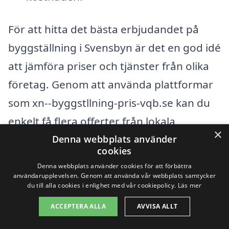
För att hitta det bästa erbjudandet på
byggställning i Svensbyn är det en god idé
att jämföra priser och tjänster från olika
företag. Genom att använda plattformar
som xn--byggstllning-pris-vqb.se kan du
enkelt få flera offerter från lokala
×
leverantörer, vilket gör det enklare att
Denna webbplats använder
cookies
fatta ett informerat beslut. Genom att
Denna webbplats använder cookies för att förbättra
noggrant överväga de faktorer som
användarupplevelsen. Genom att använda vår webbplats samtycker
du till alla cookies i enlighet med vår cookiepolicy.
Läs mer
påverkar priset kan du säkerställa att du
ACCEPTERA ALLA
AVVISA ALLT
får rätt byggställning för dina behov till