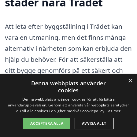
städer nära Trädet
Att leta efter byggställning i Trädet kan
vara en utmaning, men det finns många
alternativ i närheten som kan erbjuda den
hjälp du behöver. För att säkerställa att
ditt bygge genomförs på ett säkert och
×
effektivt sätt, är det viktigt att anlita rätt
Denna webbplats använder
cookies
professionella. Med en plattform som xn--
Denna webbplats använder cookies för att förbättra
byggstllning-pris-vqb.se kan du enkelt
användarupplevelsen. Genom att använda vår webbplats samtycker
du till alla cookies i enlighet med vår cookiepolicy.
Läs mer
hitta lokala företag som specialiserar sig
ACCEPTERA ALLA
AVVISA ALLT
på byggställningar. Här är några städer i
närheten där du kan hitta pålitliga