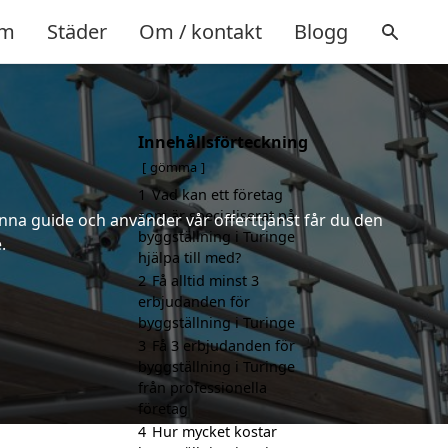
m
Städer
Om / kontakt
Blogg
Innehållsförteckning
gömma
1
Vad kan ett företag
som är specialiserat på
nna guide och använder vår offerttjänst får du den
byggställning i Turinge
.
hjälpa till med?
2
Få alltid minst 3
erbjudanden för
byggställning i Turinge
3
Få 3 erbjudanden för
byggställning i Turinge
från professionella
företag
4
Hur mycket kostar