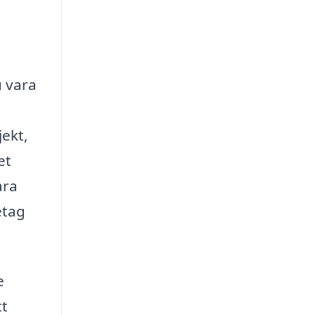
u vara
jekt,
et
ara
etag
e
tt