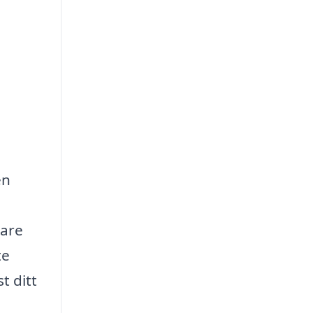
en
lare
te
t ditt