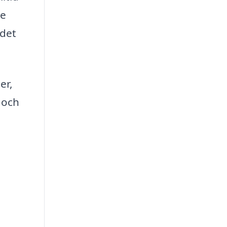
te
 det
er,
 och