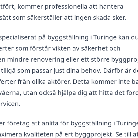
lutfört, kommer professionella att hantera
ätt som säkerställer att ingen skada sker.
ecialiserat på byggställning i Turinge kan d
perter som förstår vikten av säkerhet och
en mindre renovering eller ett större byggpro
tillgå som passar just dina behov. Därför är d
fferter från olika aktörer. Detta kommer inte b
våerna, utan också hjälpa dig att hitta det för
rvicen.
jer företag att anlita för byggställning i Turing
imera kvaliteten på ert byggprojekt. Se till a