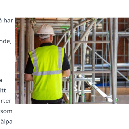
å har
nde,
a
itt
erter
t som
jälpa