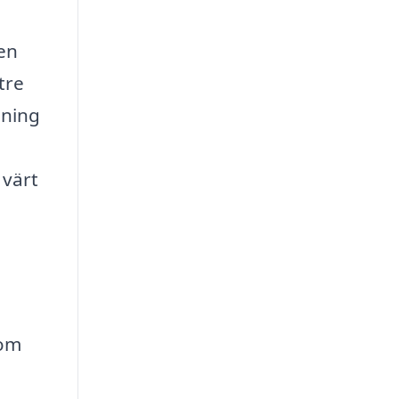
 en
tre
lning
 värt
nom