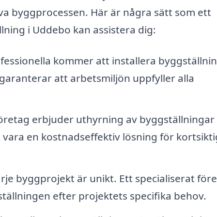
lva byggprocessen. Här är några sätt som ett
llning i Uddebo kan assistera dig:
fessionella kommer att installera byggställni
t garanterar att arbetsmiljön uppfyller alla
retag erbjuder uthyrning av byggställningar
an vara en kostnadseffektiv lösning för kortsikt
rje byggprojekt är unikt. Ett specialiserat för
llningen efter projektets specifika behov.