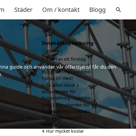
m
Städer
Om / kontakt
Blogg
Innehållsförteckning
gömma
1
Vad kan ett företag
som är specialiserat på
nna guide och använder vår offerttjänst får du den
byggställning i Uddebo
.
hjälpa till med?
2
Få alltid minst 3
erbjudanden för
byggställning i Uddebo
3
Få 3 erbjudanden för
byggställning i Uddebo
från professionella
företag
4
Hur mycket kostar