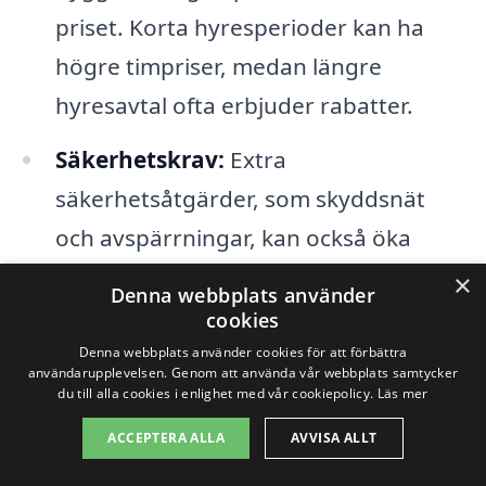
priset. Korta hyresperioder kan ha
högre timpriser, medan längre
hyresavtal ofta erbjuder rabatter.
Säkerhetskrav:
Extra
säkerhetsåtgärder, som skyddsnät
och avspärrningar, kan också öka
kostnaden för byggställningen. Det är
×
Denna webbplats använder
viktigt att följa alla lokala
cookies
säkerhetsföreskrifter.
Denna webbplats använder cookies för att förbättra
användarupplevelsen. Genom att använda vår webbplats samtycker
du till alla cookies i enlighet med vår cookiepolicy.
Läs mer
Transportkostnader:
I vissa fall kan
ACCEPTERA ALLA
AVVISA ALLT
transport av ställningen till och från