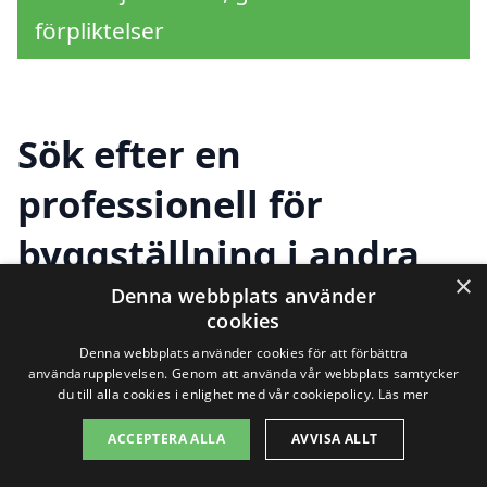
förpliktelser
Sök efter en
professionell för
byggställning i andra
×
städer nära Vännäs
Denna webbplats använder
cookies
Denna webbplats använder cookies för att förbättra
användarupplevelsen. Genom att använda vår webbplats samtycker
Att hitta rätt byggställning i Vännäs är en
du till alla cookies i enlighet med vår cookiepolicy.
Läs mer
viktig del av byggprocessen. Oavsett om
ACCEPTERA ALLA
AVVISA ALLT
du planerar att renovera ditt hem eller