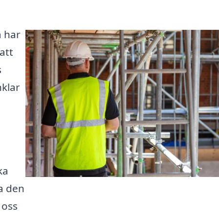
å har
att
s
klar
ka
ta den
 oss