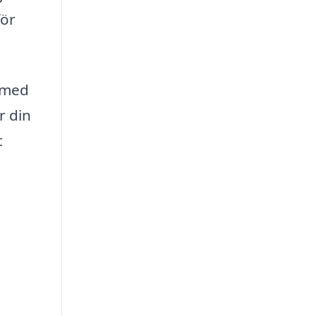
för
a med
r din
t