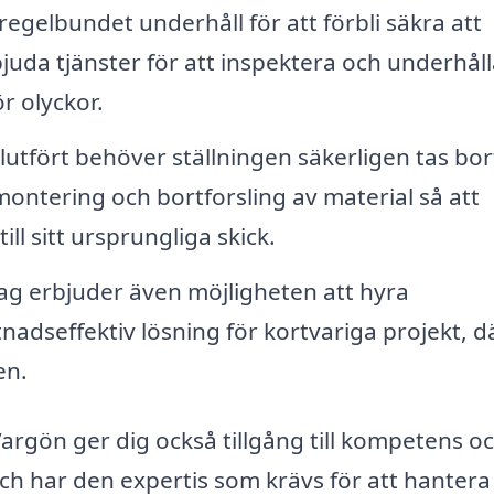
egelbundet underhåll för att förbli säkra att
bjuda tjänster för att inspektera och underhåll
r olyckor.
slutfört behöver ställningen säkerligen tas bor
montering och bortforsling av material så att
ll sitt ursprungliga skick.
g erbjuder även möjligheten att hyra
nadseffektiv lösning för kortvariga projekt, d
en.
 Vargön ger dig också tillgång till kompetens o
ch har den expertis som krävs för att hantera 