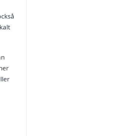
också
kalt
an
mer
ller