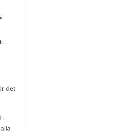
a
t.
är det
ch
alla