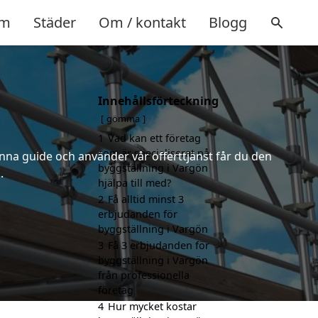
m
Städer
Om / kontakt
Blogg
Innehållsförteckning
gömma
1
Vad kan ett företag
som är specialiserat på
nna guide och använder vår offerttjänst får du den
byggställning i Vargön
.
hjälpa till med?
2
Få alltid minst 3
erbjudanden för
byggställning i Vargön
3
Få 3 erbjudanden för
byggställning i Vargön
från professionella
företag
4
Hur mycket kostar