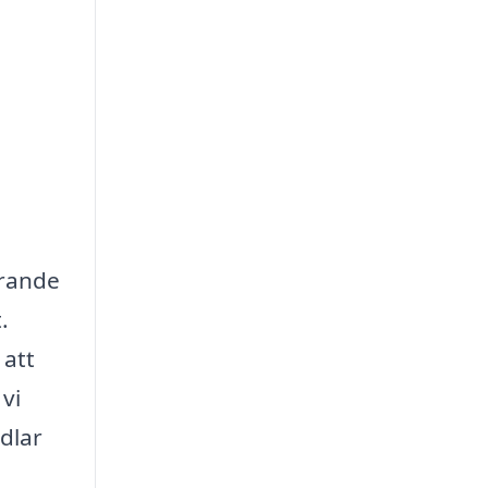
örande
.
 att
vi
ndlar