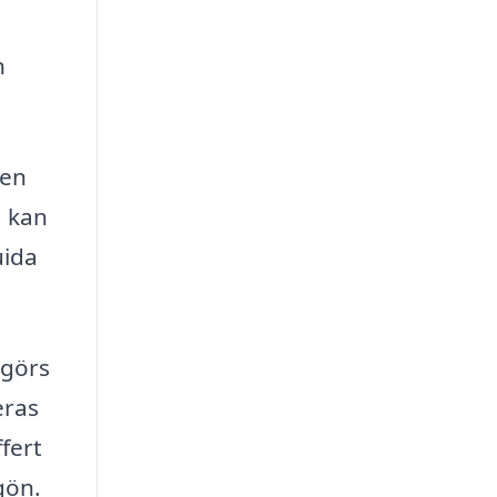
n
 en
a kan
uida
 görs
eras
ffert
gön.