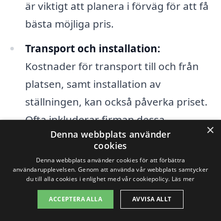
är viktigt att planera i förväg för att få
bästa möjliga pris.
Transport och installation:
Kostnader för transport till och från
platsen, samt installation av
ställningen, kan också påverka priset.
Ofta inkluderar firman dessa
×
Denna webbplats använder
kostnader i sitt totala erbjudande, så
cookies
var säker på att fråga om detta.
Denna webbplats använder cookies för att förbättra
användarupplevelsen. Genom att använda vår webbplats samtycker
Säkerhetskrav:
I Sverige finns strikta
du till alla cookies i enlighet med vår cookiepolicy.
Läs mer
säkerhetskrav som måste följas. Om
ACCEPTERA ALLA
AVVISA ALLT
andra säkerhetsåtgärder behövs kan