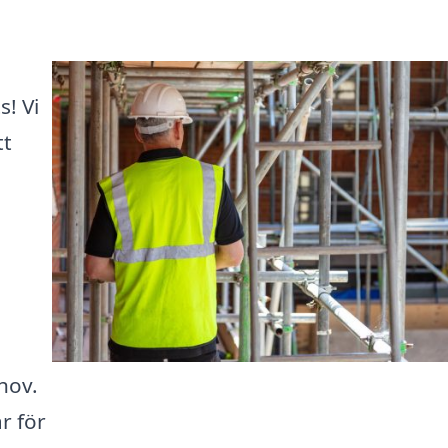
s! Vi
tt
hov.
r för