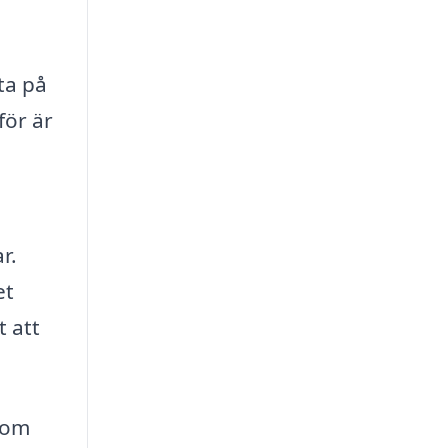
ta på
för är
r.
et
t att
 som