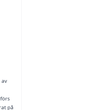
 av
tförs
rat på