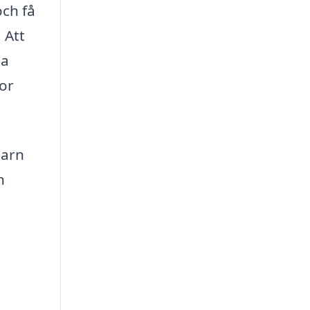
och få
 Att
ga
gor
garn
h