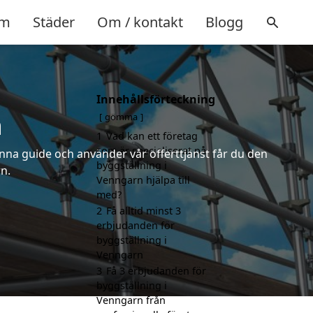
m
Städer
Om / kontakt
Blogg
Innehållsförteckning
n
gömma
1
Vad kan ett företag
som är specialiserat på
nna guide och använder vår offerttjänst får du den
byggställning i
n.
Venngarn hjälpa till
med?
2
Få alltid minst 3
erbjudanden för
byggställning i
Venngarn
3
Få 3 erbjudanden för
byggställning i
Venngarn från