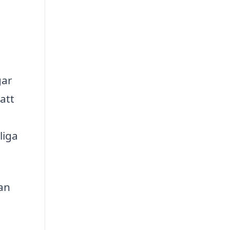
gar
att
liga
kan