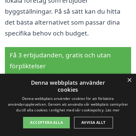
lokala företag som erbjuder
byggställningar. På så sätt kan du hitta
det bästa alternativet som passar dina
specifika behov och budget.
Få 3 erbjudanden, gratis och utan
förpliktelser
×
Denna webbplats använder
cookies
Sök efter en
Denna webbplats använder cookies för att förbättra
användarupplevelsen. Genom att använda vår webbplats samtycker
professionell för
du till alla cookies i enlighet med vår cookiepolicy.
Läs mer
ACCEPTERA ALLA
AVVISA ALLT
byggställning i andra