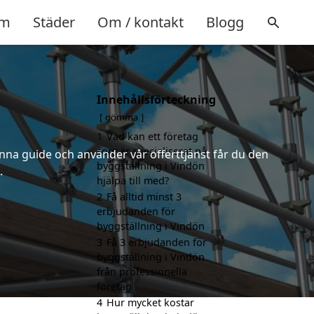
m
Städer
Om / kontakt
Blogg
Innehållsförteckning
gömma
1
Vad kan ett företag
som är specialiserat på
nna guide och använder vår offerttjänst får du den
byggställning i Vindön
.
hjälpa till med?
2
Få alltid minst 3
erbjudanden för
byggställning i Vindön
3
Få 3 erbjudanden för
byggställning i Vindön
från professionella
företag
4
Hur mycket kostar