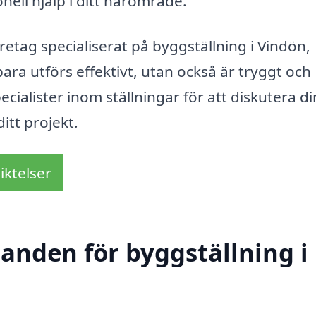
nell hjälp i ditt närområde.
retag specialiserat på byggställning i Vindön,
bara utförs effektivt, utan också är tryggt och
ecialister inom ställningar för att diskutera d
itt projekt.
iktelser
danden för byggställning i