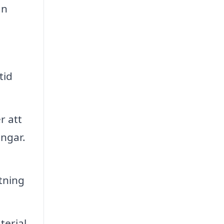
an
tid
r att
ngar.
tning
terial