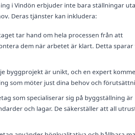
ing i Vindön erbjuder inte bara ställningar ut
ov. Deras tjänster kan inkludera:
aget tar hand om hela processen från att
montera dem när arbetet är klart. Detta sparar 
je byggprojekt är unikt, och en expert komme
ng som möter just dina behov och förutsättni
tag som specialiserar sig på byggställning är
rder och lagar. De säkerställer att all utrus
etag använder högkvalitativa och hållbara ma