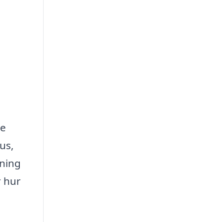
de
us,
lning
r hur