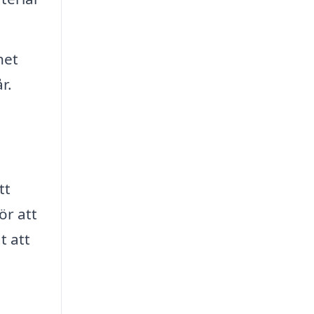
het
r.
tt
ör att
t att