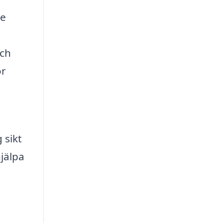
re
och
ör
 sikt
jälpa