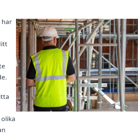
 har
itt
te
de.
itta
 olika
an