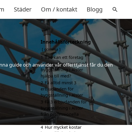
m
Städer
Om / kontakt
Blogg
Innehållsförteckning
gömma
1
Vad kan ett företag
som är specialiserat på
nna guide och använder vår offerttjänst får du den
byggställning i Alster
hjälpa till med?
2
Få alltid minst 3
erbjudanden för
byggställning i Alster
3
Få 3 erbjudanden för
byggställning i Alster
från professionella
företag
4
Hur mycket kostar