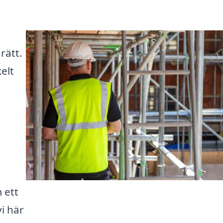
rätt.
elt
 ett
vi här