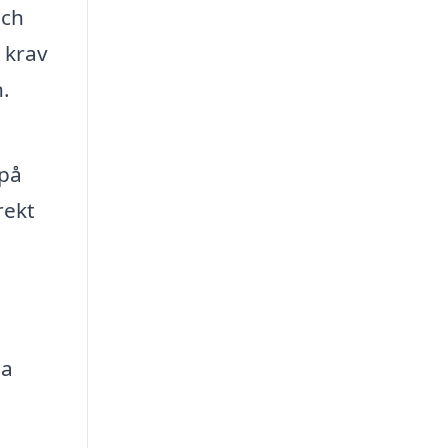
och
a krav
.
 på
rekt
ga