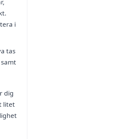
r,
kt.
tera i
va tas
t samt
r dig
litet
lighet