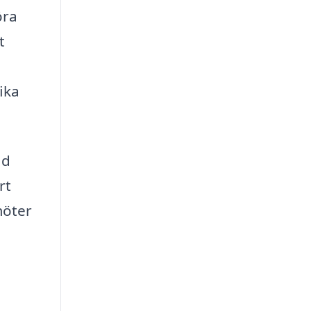
öra
t
ika
ad
rt
möter