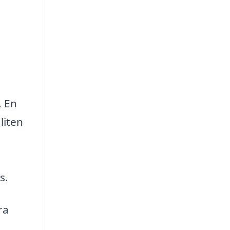
. En
liten
s.
ra