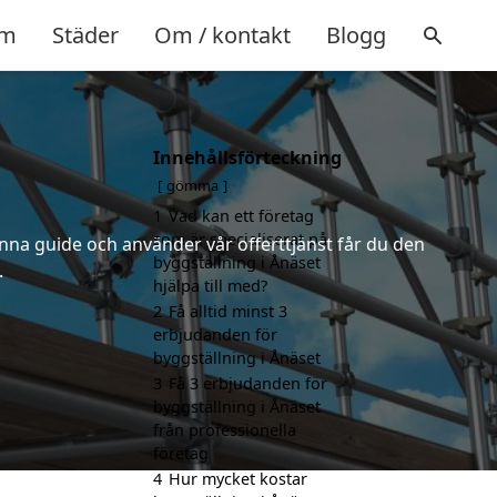
m
Städer
Om / kontakt
Blogg
Innehållsförteckning
gömma
1
Vad kan ett företag
som är specialiserat på
nna guide och använder vår offerttjänst får du den
byggställning i Ånäset
.
hjälpa till med?
2
Få alltid minst 3
erbjudanden för
byggställning i Ånäset
3
Få 3 erbjudanden för
byggställning i Ånäset
från professionella
företag
4
Hur mycket kostar