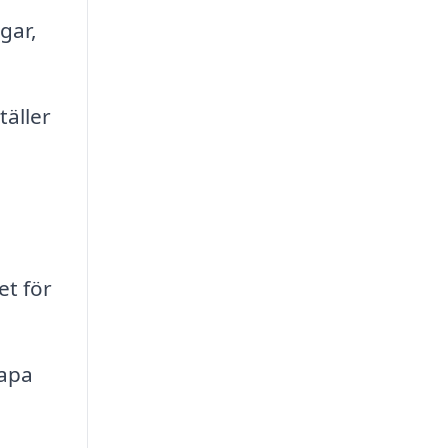
gar,
täller
et för
kapa