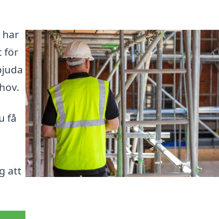
 har
 för
bjuda
hov.
u få
g att