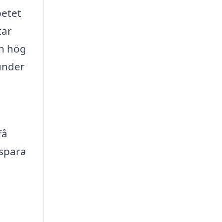
betet
tar
en hög
under
få
 spara