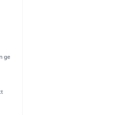
en ge
tt