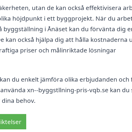
säkerheten, utan de kan också effektivisera ar
olika höjdpunkt i ett byggprojekt. När du arbe
å byggställning i Ånäset kan du förvänta dig 
e kan också hjälpa dig att hålla kostnaderna 
aftiga priser och målinriktade lösningar
t kan du enkelt jämföra olika erbjudanden och 
t använda xn--byggstllning-pris-vqb.se kan du
r dina behov.
iktelser