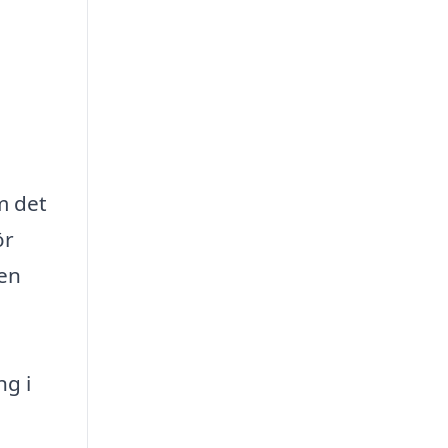
m det
ör
 en
ng i