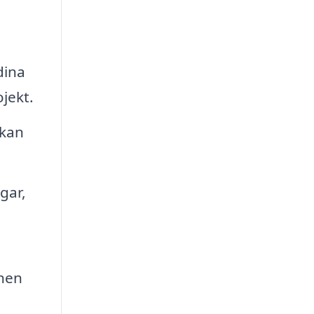
dina
jekt.
 kan
gar,
onen