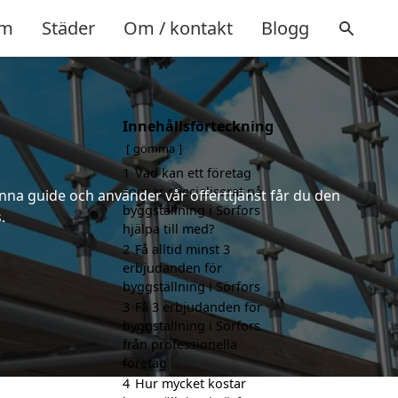
m
Städer
Om / kontakt
Blogg
Innehållsförteckning
gömma
1
Vad kan ett företag
som är specialiserat på
nna guide och använder vår offerttjänst får du den
byggställning i Sörfors
.
hjälpa till med?
2
Få alltid minst 3
erbjudanden för
byggställning i Sörfors
3
Få 3 erbjudanden för
byggställning i Sörfors
från professionella
företag
4
Hur mycket kostar