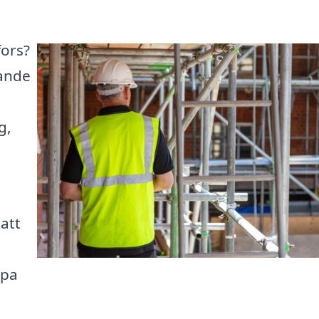
fors?
rande
g,
 att
lpa