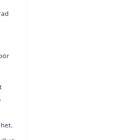
rad
 bör
t
.
ghet.