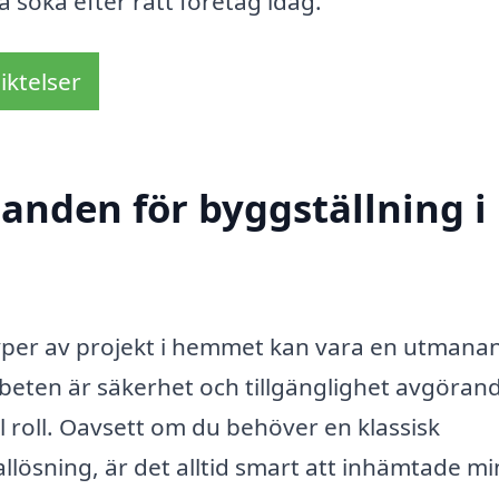
a söka efter rätt företag idag.
iktelser
danden för byggställning i
typer av projekt i hemmet kan vara en utmana
beten är säkerhet och tillgänglighet avgöran
l roll. Oavsett om du behöver en klassisk
iallösning, är det alltid smart att inhämtade mi