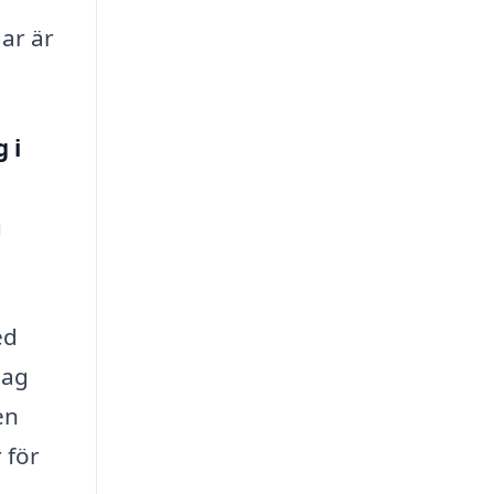
ar är
 i
u
ed
tag
en
 för