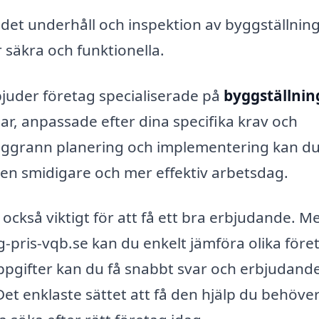
et underhåll och inspektion av byggställning
ir säkra och funktionella.
uder företag specialiserade på
byggställning
r, anpassade efter dina specifika krav och
oggrann planering och implementering kan d
l en smidigare och mer effektiv arbetsdag.
r också viktigt för att få ett bra erbjudande. M
g-pris-vqb.se kan du enkelt jämföra olika före
 uppgifter kan du få snabbt svar och erbjudand
t enklaste sättet att få den hjälp du behöver