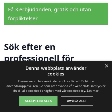
Få 3 erbjudanden, gratis och utan
förpliktelser
Sök efter en
professionell för
×
byggställning i andra
Denna webbplats använder
cookies
städer nära Baskemölla
Denna webbplats använder cookies för att förbättra
användarupplevelsen. Genom att använda vår webbplats samtycker
du till alla cookies i enlighet med vår cookiepolicy.
Läs mer
Att hitta rätt hjälp för
byggställning i
ACCEPTERA ALLA
AVVISA ALLT
Baskemölla
kan vara avgörande för ditt