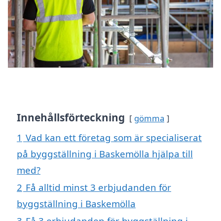
Innehållsförteckning
gömma
1
Vad kan ett företag som är specialiserat
på byggställning i Baskemölla hjälpa till
med?
2
Få alltid minst 3 erbjudanden för
byggställning i Baskemölla
3
Få 3 erbjudanden för byggställning i