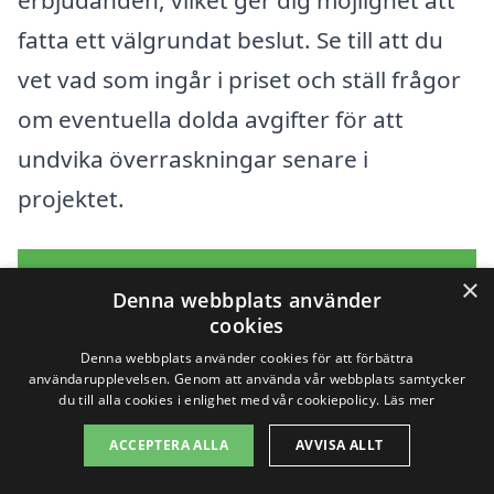
fatta ett välgrundat beslut. Se till att du
vet vad som ingår i priset och ställ frågor
om eventuella dolda avgifter för att
undvika överraskningar senare i
projektet.
Få 3 erbjudanden, gratis och utan
×
Denna webbplats använder
förpliktelser
cookies
Denna webbplats använder cookies för att förbättra
användarupplevelsen. Genom att använda vår webbplats samtycker
du till alla cookies i enlighet med vår cookiepolicy.
Läs mer
Sök efter en
ACCEPTERA ALLA
AVVISA ALLT
professionell för