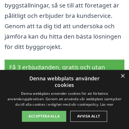
byggställningar, så se till att företaget är
pålitligt och erbjuder bra kundservice.
Genom att ta dig tid att undersöka och
jämföra kan du hitta den bästa lösningen
för ditt byggprojekt.
Få 3 erbjudanden, gratis och utan
×
förpliktelser
Denna webbplats använder
cookies
Denna webbplats använder cookies för att förbättra
användarupplevelsen. Genom att använda vår webbplats samtycker
du till alla cookies i enlighet med vår cookiepolicy.
Läs mer
Sök efter en
ACCEPTERA ALLA
AVVISA ALLT
professionell för