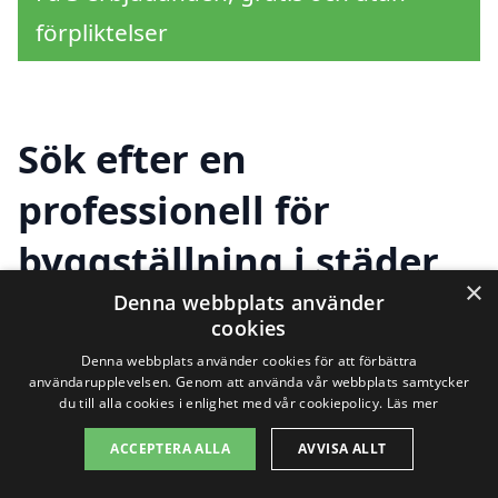
förpliktelser
Sök efter en
professionell för
byggställning i städer
×
nära Halmstad
Denna webbplats använder
cookies
Denna webbplats använder cookies för att förbättra
användarupplevelsen. Genom att använda vår webbplats samtycker
Att hitta rätt företag för
byggställning i
du till alla cookies i enlighet med vår cookiepolicy.
Läs mer
Halmstad
behöver inte vara en
ACCEPTERA ALLA
AVVISA ALLT
utmaning. Det finns flera alternativ i