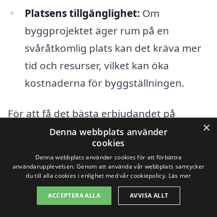
Platsens tillgänglighet:
Om
byggprojektet äger rum på en
svåråtkomlig plats kan det kräva mer
tid och resurser, vilket kan öka
kostnaderna för byggställningen.
För att få det bästa erbjudandet på
×
byggställning i Hällbybrunn,
Denna webbplats använder
cookies
rekommenderas det att du begär flera
Denna webbplats använder cookies för att förbättra
offerter från olika företag. På så sätt kan
användarupplevelsen. Genom att använda vår webbplats samtycker
du till alla cookies i enlighet med vår cookiepolicy.
Läs mer
du jämföra priser och tjänster, vilket
ACCEPTERA ALLA
AVVISA ALLT
hjälper dig att fatta ett informerat beslut.