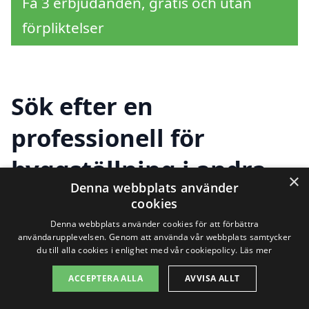
Få 3 erbjudanden, gratis och utan
förpliktelser
Sök efter en
professionell för
byggställning i andra
×
Denna webbplats använder
städer nära Kungsäter
cookies
Denna webbplats använder cookies för att förbättra
användarupplevelsen. Genom att använda vår webbplats samtycker
du till alla cookies i enlighet med vår cookiepolicy.
Läs mer
Att hitta rätt hjälp för byggställning i
Kungsäter kan vara avgörande för att
ACCEPTERA ALLA
AVVISA ALLT
säkerställa att ditt byggprojekt fortlöper