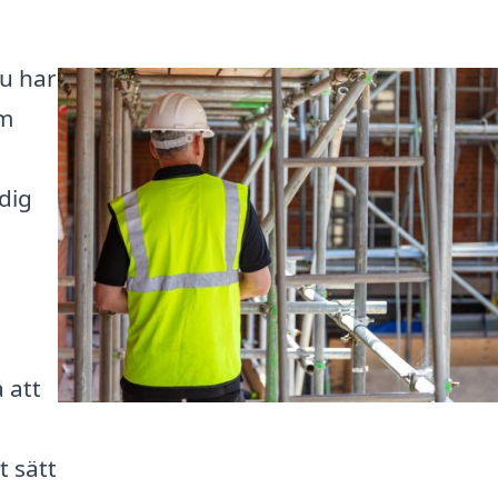
Du har
om
dig
 att
t sätt