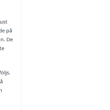
just
nde på
on. De
te
öljs.
på
n
r