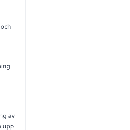
 och
ning
ing av
a upp