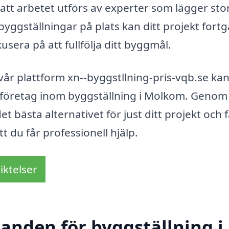
att arbetet utförs av experter som lägger stor
byggställningar på plats kan ditt projekt fortg
kusera på att fullfölja ditt byggmål.
år plattform xn--byggstllning-pris-vqb.se ka
de företag inom byggställning i Molkom. Genom
et bästa alternativet för just ditt projekt och 
t du får professionell hjälp.
iktelser
danden för byggställning i