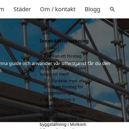
m
Städer
Om / kontakt
Blogg
Innehållsförteckning
gömma
1
Vad kan ett företag
som är specialiserat på
nna guide och använder vår offerttjänst får du den
byggställning i Molkom
m.
hjälpa till med?
1.1
Fördelar med att
anlita ett företag för
byggställningar
2
Få alltid minst 3
erbjudanden för
byggställning i Molkom
3
Få 3 erbjudanden för
byggställning i Molkom