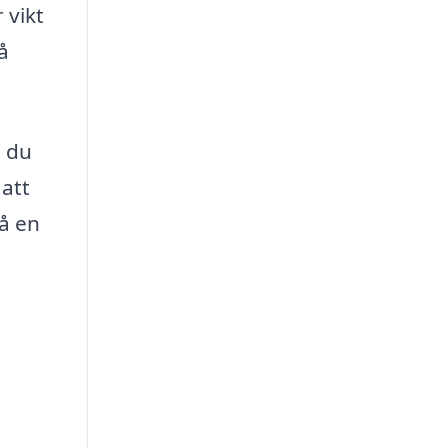
 vikt
å
n du
 att
få en