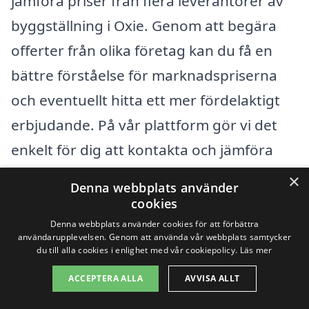
jämföra priser från flera leverantörer av
byggställning i Oxie. Genom att begära
offerter från olika företag kan du få en
bättre förståelse för marknadspriserna
och eventuellt hitta ett mer fördelaktigt
erbjudande. På vår plattform gör vi det
enkelt för dig att kontakta och jämföra
olika företag, vilket kan spara både tid
×
Denna webbplats använder
och pengar.
cookies
Denna webbplats använder cookies för att förbättra
användarupplevelsen. Genom att använda vår webbplats samtycker
Utöver dessa faktorer kan säsong och
du till alla cookies i enlighet med vår cookiepolicy.
Läs mer
efterfrågan också påverka priserna. Vid
ACCEPTERA ALLA
AVVISA ALLT
hög efterfrågan kan priserna stiga, så det