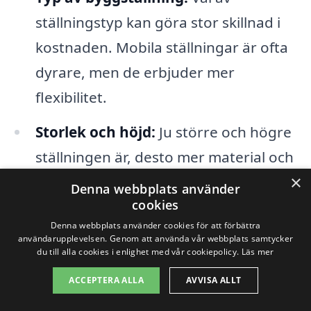
ställningstyp kan göra stor skillnad i
kostnaden. Mobila ställningar är ofta
dyrare, men de erbjuder mer
flexibilitet.
Storlek och höjd:
Ju större och högre
ställningen är, desto mer material och
×
mer arbete krävs, vilket kan öka
Denna webbplats använder
cookies
kostnaderna.
Denna webbplats använder cookies för att förbättra
Hyresperiod:
Längden på
användarupplevelsen. Genom att använda vår webbplats samtycker
du till alla cookies i enlighet med vår cookiepolicy.
Läs mer
hyresperioden kan påverka priset.
ACCEPTERA ALLA
AVVISA ALLT
Längre hyresavtal kan ibland ge