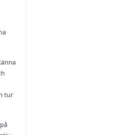
na
 känna
ch
n tur
 på