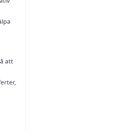
ativ
älpa
å att
erter,