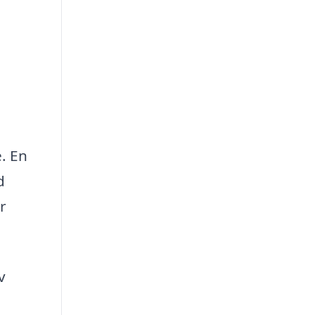
. En
d
r
v