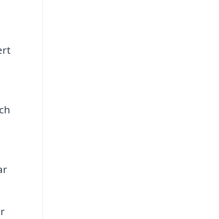
ert
och
ar
r