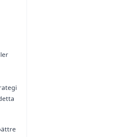
ler
rategi
detta
bättre