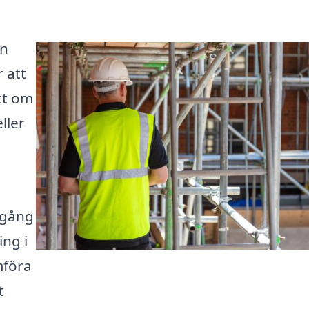
an
 att
tt om
ller
lgång
ing i
mföra
t