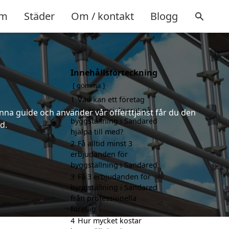
m
Städer
Om / kontakt
Blogg
Innehållsförteckning
d
gömma
1
Vad kan ett företag
som är specialiserat på
nna guide och använder vår offerttjänst får du den
byggställning i Sandared
d.
hjälpa till med?
2
Få alltid minst 3
erbjudanden för
byggställning i Sandared
3
Få 3 erbjudanden för
byggställning i Sandared
från professionella
företag
4
Hur mycket kostar