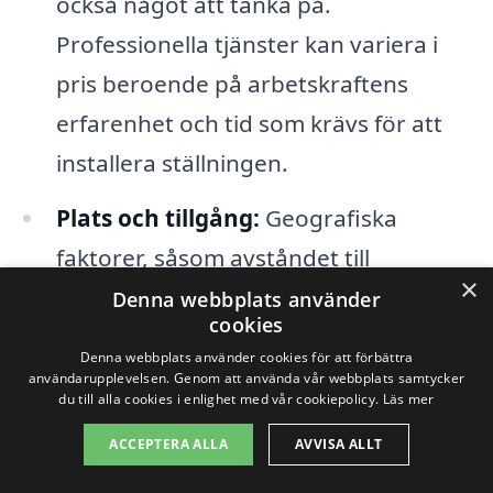
också något att tänka på.
Professionella tjänster kan variera i
pris beroende på arbetskraftens
erfarenhet och tid som krävs för att
installera ställningen.
Plats och tillgång:
Geografiska
faktorer, såsom avståndet till
×
byggarbetsplatsen och svårigheterna
Denna webbplats använder
cookies
vid platsen, kan påverka
Denna webbplats använder cookies för att förbättra
transportkostnaderna och därmed
användarupplevelsen. Genom att använda vår webbplats samtycker
du till alla cookies i enlighet med vår cookiepolicy.
Läs mer
hela totalpriset för byggställningen.
ACCEPTERA ALLA
AVVISA ALLT
Genom att noggrant överväga dessa