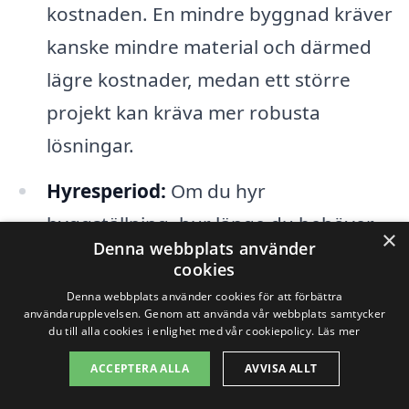
kostnaden. En mindre byggnad kräver
kanske mindre material och därmed
lägre kostnader, medan ett större
projekt kan kräva mer robusta
lösningar.
Hyresperiod:
Om du hyr
byggställning, hur länge du behöver
×
Denna webbplats använder
den kommer att påverka priset.
cookies
Längre hyresperioder kan ofta ge
Denna webbplats använder cookies för att förbättra
användarupplevelsen. Genom att använda vår webbplats samtycker
rabatter, medan kortare perioder kan
du till alla cookies i enlighet med vår cookiepolicy.
Läs mer
ha högre dagliga avgifter.
ACCEPTERA ALLA
AVVISA ALLT
Transport och montering:
Många