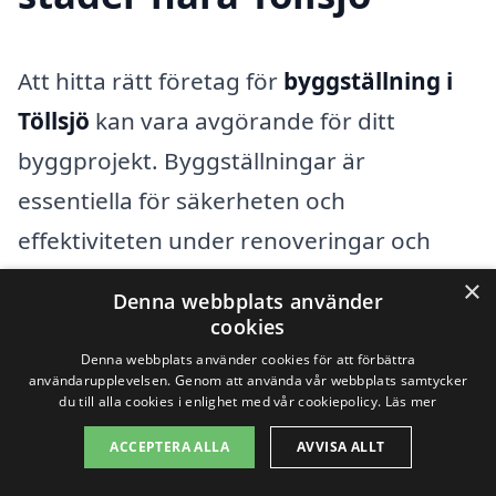
Att hitta rätt företag för
byggställning i
Töllsjö
kan vara avgörande för ditt
byggprojekt. Byggställningar är
essentiella för säkerheten och
effektiviteten under renoveringar och
byggarbeten. Genom att använda vår
×
Denna webbplats använder
plattform, xn--byggstllning-pris-vqb.se,
cookies
kan du enkelt jämföra erbjudanden från
Denna webbplats använder cookies för att förbättra
användarupplevelsen. Genom att använda vår webbplats samtycker
lokala företag specialiserade på
du till alla cookies i enlighet med vår cookiepolicy.
Läs mer
byggställningar.
ACCEPTERA ALLA
AVVISA ALLT