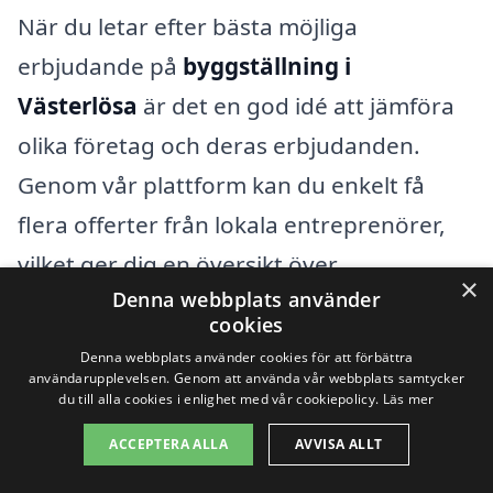
När du letar efter bästa möjliga
erbjudande på
byggställning i
Västerlösa
är det en god idé att jämföra
olika företag och deras erbjudanden.
Genom vår plattform kan du enkelt få
flera offerter från lokala entreprenörer,
vilket ger dig en översikt över
×
Denna webbplats använder
marknadspriserna. Tänk på att priset inte
cookies
alltid är den avgörande faktorn; kvaliteten
Denna webbplats använder cookies för att förbättra
på ställningen och service är också viktiga
användarupplevelsen. Genom att använda vår webbplats samtycker
du till alla cookies i enlighet med vår cookiepolicy.
Läs mer
aspekter att beakta.
ACCEPTERA ALLA
AVVISA ALLT
Genom att ha en klar bild av vad som